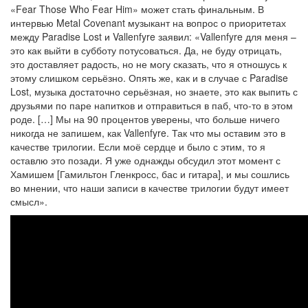
«Fear Those Who Fear Him» может стать финальным. В
интервью Metal Covenant музыкант на вопрос о приоритетах
между Paradise Lost и Vallenfyre заявил: «Vallenfyre для меня –
это как выйти в субботу потусоваться. Да, не буду отрицать,
это доставляет радость, но не могу сказать, что я отношусь к
этому слишком серьёзно. Опять же, как и в случае с Paradise
Lost, музыка достаточно серьёзная, но знаете, это как выпить с
друзьями по паре напитков и отправиться в паб, что-то в этом
роде. […] Мы на 90 процентов уверены, что больше ничего
никогда не запишем, как Vallenfyre. Так что мы оставим это в
качестве трилогии. Если моё сердце и было с этим, то я
оставлю это позади. Я уже однажды обсудил этот момент с
Хамишем [Гамильтон Гленкросс, бас и гитара], и мы сошлись
во мнении, что наши записи в качестве трилогии будут имеет
смысл».