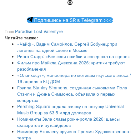
Подпишись на SR в Telegram >>>
Тэги
Paradise Lost
Vallenfyre
Читайте также:
«Чайф», Вадим Самойлов, Сергей Бобунец: три
легенды на одной сцене в Москве
Ринго Старр: «Все свои ошибки я совершал на сцене»
Фильм про Майкла Джексана 2026: критики требуют
разоблачения
«Олонхосут», моноопера по мотивам якутского эпоса /
19 апреля в КЦ ДОМ
Группа Stanley Simmons, созданная сыновьями Пола
Стэнли и Джина Симмонса, объявила о первых
концертах
Pershing Square подала заявку на покупку Universal
Music Group за 63,5 млрд долларов
Номинанты Зала славы рок-н-ролла 2026: шансы
фаворитов и аутсайдеров
Никифору Яковлеву вручена Премия Художественного
театра