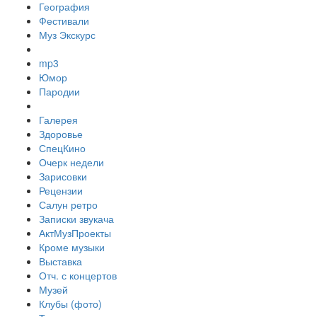
География
Фестивали
Муз Экскурс
mp3
Юмор
Пародии
Галерея
Здоровье
СпецКино
Очерк недели
Зарисовки
Рецензии
Салун ретро
Записки звукача
АктМузПроекты
Кроме музыки
Выставка
Отч. с концертов
Музей
Клубы (фото)