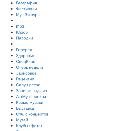
География
Фестивали
Муз Экскурс
mp3
Юмор
Пародии
Галерея
Здоровье
СпецКино
Очерк недели
Зарисовки
Рецензии
Салун ретро
Записки звукача
АктМузПроекты
Кроме музыки
Выставка
Отч. с концертов
Музей
Клубы (фото)