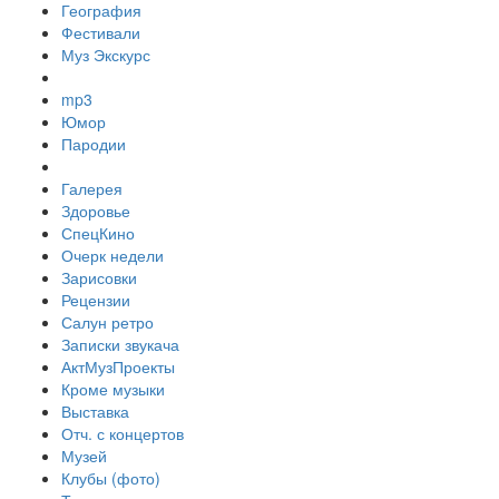
География
Фестивали
Муз Экскурс
mp3
Юмор
Пародии
Галерея
Здоровье
СпецКино
Очерк недели
Зарисовки
Рецензии
Салун ретро
Записки звукача
АктМузПроекты
Кроме музыки
Выставка
Отч. с концертов
Музей
Клубы (фото)