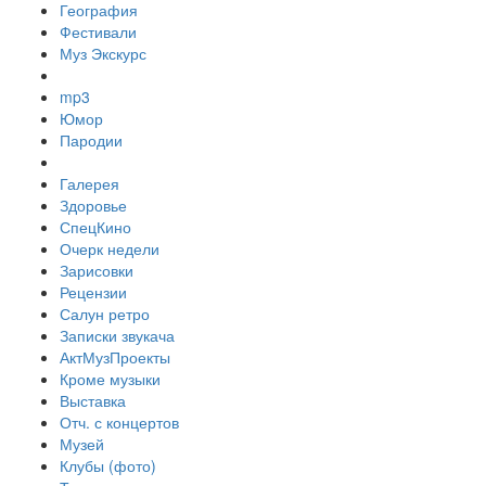
География
Фестивали
Муз Экскурс
mp3
Юмор
Пародии
Галерея
Здоровье
СпецКино
Очерк недели
Зарисовки
Рецензии
Салун ретро
Записки звукача
АктМузПроекты
Кроме музыки
Выставка
Отч. с концертов
Музей
Клубы (фото)