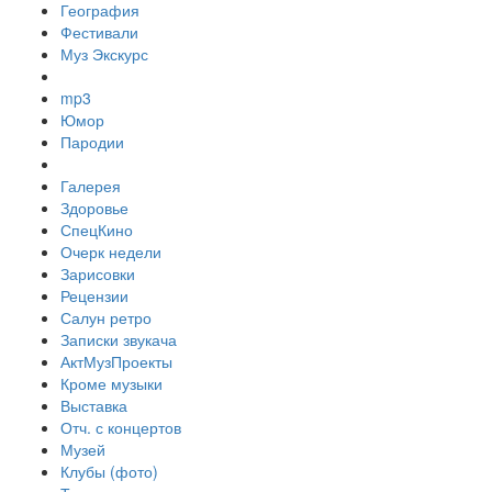
География
Фестивали
Муз Экскурс
mp3
Юмор
Пародии
Галерея
Здоровье
СпецКино
Очерк недели
Зарисовки
Рецензии
Салун ретро
Записки звукача
АктМузПроекты
Кроме музыки
Выставка
Отч. с концертов
Музей
Клубы (фото)