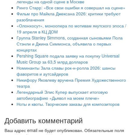
легенды на одной сцене в Москве
Ринго Старр: «Все свои ошибки я совершал на сцене»
Фильм про Майкла Джексана 2026: критики требуют
разоблачения
«Олонхосут», моноопера по мотивам якутского эпоса /
19 апреля в КЦ ДОМ
Группа Stanley Simmons, созданная сыновьями Пола
Стэнли и Джина Симмонса, объявила о первых
концертах
Pershing Square подала заявку на покупку Universal
Music Group за 63,5 млрд долларов
Номинанты Зала славы рок-н-ролла 2026: шансы
фаворитов и аутсайдеров
Никифору Яковлеву вручена Премия Художественного
театра
Легендарный Элис Купер выпускает итоговую
автобиографию «Дьявол на моем плече»
Ноты и квоты. Творческие заказы для композиторов
Добавить комментарий
Ваш адрес email не будет опубликован.
Обязательные поля