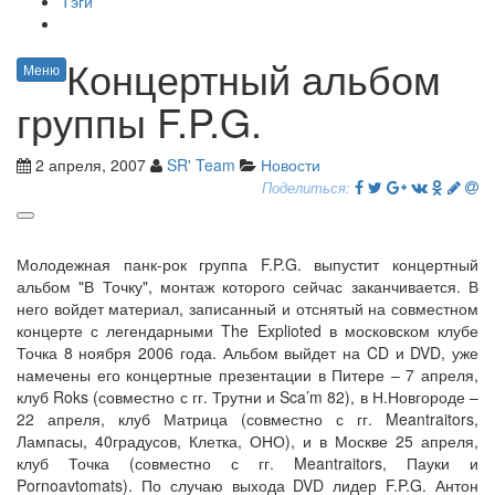
Тэги
Концертный альбом
Меню
группы F.P.G.
2 апреля, 2007
SR' Team
Новости
Поделиться:
Молодежная панк-рок группа F.P.G. выпустит концертный
альбом "В Точку", монтаж которого сейчас заканчивается. В
него войдет материал, записанный и отснятый на совместном
концерте с легендарными The Explioted в московском клубе
Точка 8 ноября 2006 года. Альбом выйдет на CD и DVD, уже
намечены его концертные презентации в Питере – 7 апреля,
клуб Roks (совместно с гг. Трутни и Sca’m 82), в Н.Новгороде –
22 апреля, клуб Матрица (совместно с гг. Meantraitors,
Лампасы, 40градусов, Клетка, ОНО), и в Москве 25 апреля,
клуб Точка (совместно с гг. Meantraitors, Пауки и
Pornoavtomats). По случаю выхода DVD лидер F.P.G. Антон