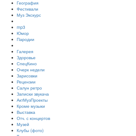
География
Фестивали
Муз Экскурс
mp3
Юмор
Пародии
Галерея
Здоровье
СпецКино
Очерк недели
Зарисовки
Рецензии
Салун ретро
Записки звукача
АктМузПроекты
Кроме музыки
Выставка
Отч. с концертов
Музей
Клубы (фото)