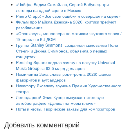
«Чайф», Вадим Самойлов, Сергей Бобунец: три
легенды на одной сцене в Москве
Ринго Старр: «Все свои ошибки я совершал на сцене»
Фильм про Майкла Джексана 2026: критики требуют
разоблачения
«Олонхосут», моноопера по мотивам якутского эпоса /
19 апреля в КЦ ДОМ
Группа Stanley Simmons, созданная сыновьями Пола
Стэнли и Джина Симмонса, объявила о первых
концертах
Pershing Square подала заявку на покупку Universal
Music Group за 63,5 млрд долларов
Номинанты Зала славы рок-н-ролла 2026: шансы
фаворитов и аутсайдеров
Никифору Яковлеву вручена Премия Художественного
театра
Легендарный Элис Купер выпускает итоговую
автобиографию «Дьявол на моем плече»
Ноты и квоты. Творческие заказы для композиторов
Добавить комментарий