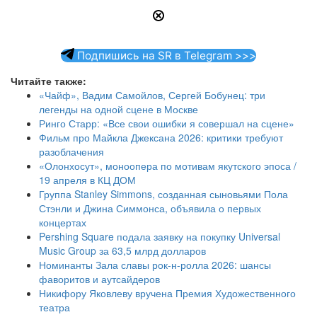
Подпишись на SR в Telegram >>>
Читайте также:
«Чайф», Вадим Самойлов, Сергей Бобунец: три
легенды на одной сцене в Москве
Ринго Старр: «Все свои ошибки я совершал на сцене»
Фильм про Майкла Джексана 2026: критики требуют
разоблачения
«Олонхосут», моноопера по мотивам якутского эпоса /
19 апреля в КЦ ДОМ
Группа Stanley Simmons, созданная сыновьями Пола
Стэнли и Джина Симмонса, объявила о первых
концертах
Pershing Square подала заявку на покупку Universal
Music Group за 63,5 млрд долларов
Номинанты Зала славы рок-н-ролла 2026: шансы
фаворитов и аутсайдеров
Никифору Яковлеву вручена Премия Художественного
театра