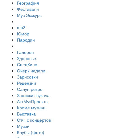
География
Фестивали
Муз Экскурс
mp3
Юмор
Пародии
Галерея
Здоровье
СпецКино
Очерк недели
Зарисовки
Рецензии
Салун ретро
Записки звукача
АктМузПроекты
Кроме музыки
Выставка
Отч. с концертов
Музей
Клубы (фото)