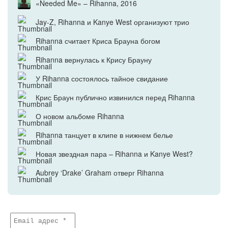
«Needed Me» – Rihanna, 2016
Jay-Z, Rihanna и Kanye West организуют трио
Rihanna считает Криса Брауна богом
Rihanna вернулась к Крису Брауну
У Rihanna состоялось тайное свидание
Крис Браун публично извинился перед Rihanna
О новом альбоме Rihanna
Rihanna танцует в клипе в нижнем белье
Новая звездная пара – Rihanna и Kanye West?
Aubrey ‘Drake’ Graham отверг Rihanna