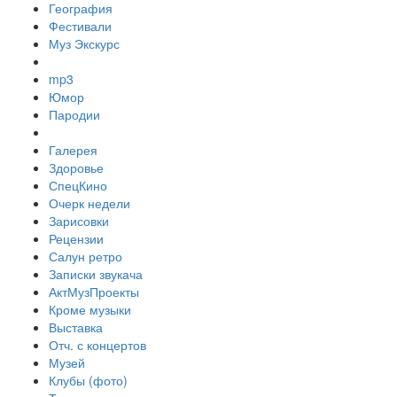
География
Фестивали
Муз Экскурс
mp3
Юмор
Пародии
Галерея
Здоровье
СпецКино
Очерк недели
Зарисовки
Рецензии
Салун ретро
Записки звукача
АктМузПроекты
Кроме музыки
Выставка
Отч. с концертов
Музей
Клубы (фото)