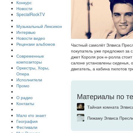
Конкурс
Новости
SpecialRockTV
Музыкальный Лексикон
Интервью
Новости видео
Рецензии альбомов
Частный самолёт Элвиса Пресл
покупатель уже предложил за с
Современные
джет Короля рок-н-ролла стоит
композиторы
салоне установлены сиденья, о
Оркестры, Хоры,
двигатель, а кабина пилотов т
Опера
Исполнители
Промо
Материалы по т
О радио
Контакты
Тайная комната Элвис
Мало кто знает
Пижаму Элвиса Пресли
География
Фестивали