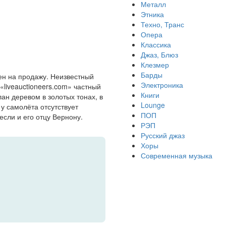
Металл
Этника
Техно, Транс
Опера
Классика
Джаз, Блюз
Клезмер
Барды
ен на продажу. Неизвестный
Электроника
«liveauctioneers.com» частный
Книги
ан деревом в золотых тонах, в
Lounge
у самолёта отсутствует
ПОП
сли и его отцу Вернону.
РЭП
Русский джаз
Хоры
Современная музыка