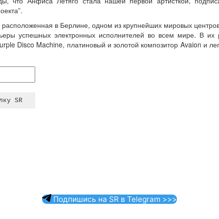
ы, что Анфиса Летяго стала нашей первой артисткой, подпис
оекта”.
 расположенная в Берлине, одном из крупнейших мировых центров
ьеры успешных электронных исполнителей во всем мире. В их р
rple Disco Machine, платиновый и золотой композитор Avaion и ле
Подпишись на SR в Telegram >>>