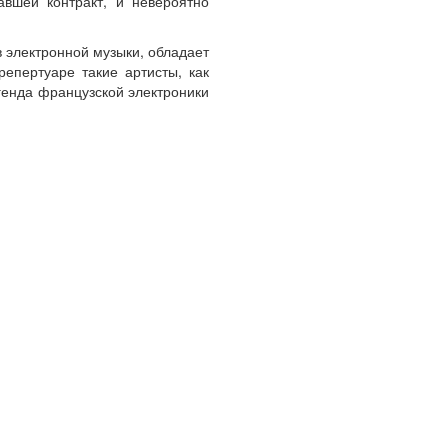
авшей контракт, и невероятно
 электронной музыки, обладает
епертуаре такие артисты, как
генда французской электроники