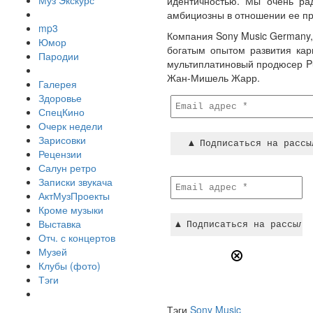
Муз Экскурс
идентичностью. Мы очень рад
амбициозны в отношении ее пр
mp3
Компания Sony Music Germany,
Юмор
богатым опытом развития кар
Пародии
мультиплатиновый продюсер Pu
Жан-Мишель Жарр.
Галерея
Здоровье
СпецКино
Очерк недели
Зарисовки
Рецензии
Салун ретро
Записки звукача
АктМузПроекты
Кроме музыки
Выставка
Отч. с концертов
Музей
Клубы (фото)
Тэги
Тэги
Sony Music