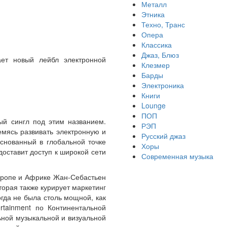
Металл
Этника
Техно, Транс
Опера
Классика
Джаз, Блюз
ает новый лейбл электронной
Клезмер
Барды
Электроника
Книги
Lounge
ПОП
вый сингл под этим названием.
РЭП
емясь развивать электронную и
Русский джаз
основанный в глобальной точке
Хоры
оставит доступ к широкой сети
Современная музыка
Европе и Африке Жан-Себастьен
орая также курирует маркетинг
огда не была столь мощной, как
rtainment по Континентальной
ьной музыкальной и визуальной