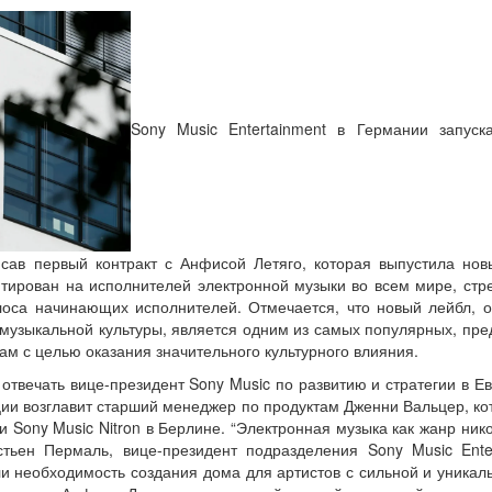
Sony Music Entertainment в Германии запуск
писав первый контракт с Анфисой Летяго, которая выпустила но
тирован на исполнителей электронной музыки во всем мире, стр
олоса начинающих исполнителей. Отмечается, что новый лейбл, 
музыкальной культуры, является одним из самых популярных, пред
ам с целью оказания значительного культурного влияния.
т отвечать вице-президент Sony Music по развитию и стратегии в 
ции возглавит старший менеджер по продуктам Дженни Вальцер, кот
 Sony Music Nitron в Берлине. “Электронная музыка как жанр ник
стьен Пермаль, вице-президент подразделения Sony Music Ente
и необходимость создания дома для артистов с сильной и уникал