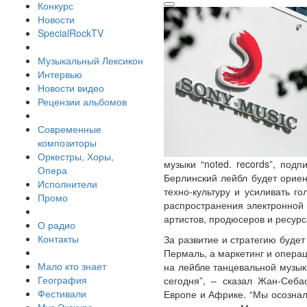
Конкурс
Новости
SpecialRockTV
Музыкальный Лексикон
Интервью
Новости видео
Рецензии альбомов
Современные
композиторы
Оркестры, Хоры,
музыки “noted. records”, под
Опера
Берлинский лейбл будет ориен
Исполнители
техно-культуру и усиливать г
Промо
распространения электронной 
артистов, продюсеров и ресурс
О радио
Контакты
За развитие и стратегию буде
Пермаль, а маркетинг и опера
Мало кто знает
на лейбле танцевальной музыки
География
сегодня”, – сказал Жан-Себа
Фестивали
Европе и Африке. “Мы осознал