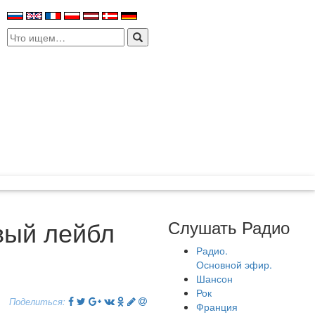
Search
for:
овый лейбл
Слушать Радио
Радио.
Основной эфир.
Шансон
Рок
Поделиться:
Франция