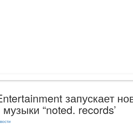
Entertainment запускает н
музыки “noted. records’
вости