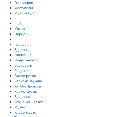
География
Фестивали
Муз Экскурс
mp3
Юмор
Пародии
Галерея
Здоровье
СпецКино
Очерк недели
Зарисовки
Рецензии
Салун ретро
Записки звукача
АктМузПроекты
Кроме музыки
Выставка
Отч. с концертов
Музей
Клубы (фото)