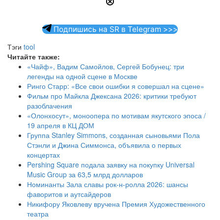
Подпишись на SR в Telegram >>>
Тэги
tool
Читайте также:
«Чайф», Вадим Самойлов, Сергей Бобунец: три
легенды на одной сцене в Москве
Ринго Старр: «Все свои ошибки я совершал на сцене»
Фильм про Майкла Джексана 2026: критики требуют
разоблачения
«Олонхосут», моноопера по мотивам якутского эпоса /
19 апреля в КЦ ДОМ
Группа Stanley Simmons, созданная сыновьями Пола
Стэнли и Джина Симмонса, объявила о первых
концертах
Pershing Square подала заявку на покупку Universal
Music Group за 63,5 млрд долларов
Номинанты Зала славы рок-н-ролла 2026: шансы
фаворитов и аутсайдеров
Никифору Яковлеву вручена Премия Художественного
театра