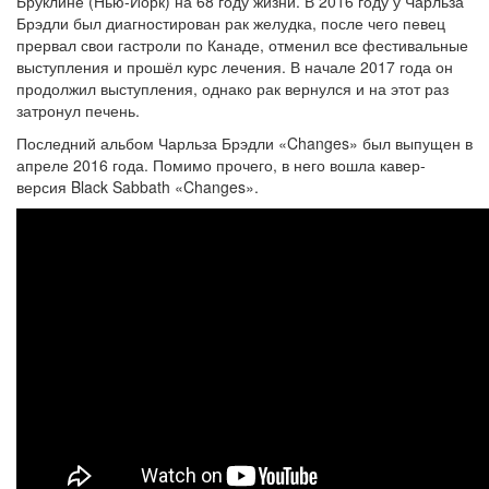
Бруклине (Нью-Йорк) на 68 году жизни. В 2016 году у Чарльза
Брэдли был диагностирован рак желудка, после чего певец
прервал свои гастроли по Канаде, отменил все фестивальные
выступления и прошёл курс лечения. В начале 2017 года он
продолжил выступления, однако рак вернулся и на этот раз
затронул печень.
Последний альбом Чарльза Брэдли «Changes» был выпущен в
апреле 2016 года. Помимо прочего, в него вошла кавер-
версия Black Sabbath «Changes».