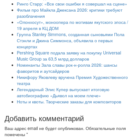
Ринго Старр: «Все свои ошибки я совершал на сцене»
Фильм про Майкла Джексана 2026: критики требуют
разоблачения
«Олонхосут», моноопера по мотивам якутского эпоса /
19 апреля в КЦ ДОМ
Группа Stanley Simmons, созданная сыновьями Пола
Стэнли и Джина Симмонса, объявила о первых
концертах
Pershing Square подала заявку на покупку Universal
Music Group за 63,5 млрд долларов
Номинанты Зала славы рок-н-ролла 2026: шансы
фаворитов и аутсайдеров
Никифору Яковлеву вручена Премия Художественного
театра
Легендарный Элис Купер выпускает итоговую
автобиографию «Дьявол на моем плече»
Ноты и квоты. Творческие заказы для композиторов
Добавить комментарий
Ваш адрес email не будет опубликован.
Обязательные поля
помечены
*