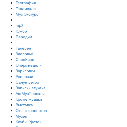
География
Фестивали
Муз Экскурс
mp3
Юмор
Пародии
Галерея
Здоровье
СпецКино
Очерк недели
Зарисовки
Рецензии
Салун ретро
Записки звукача
АктМузПроекты
Кроме музыки
Выставка
Отч. с концертов
Музей
Клубы (фото)