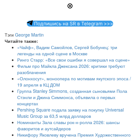
Подпишись на SR в Telegram >>>
Тэги
George Martin
Читайте также:
«Чайф», Вадим Самойлов, Сергей Бобунец: три
легенды на одной сцене в Москве
Ринго Старр: «Все свои ошибки я совершал на сцене»
Фильм про Майкла Джексана 2026: критики требуют
разоблачения
«Олонхосут», моноопера по мотивам якутского эпоса /
19 апреля в КЦ ДОМ
Группа Stanley Simmons, созданная сыновьями Пола
Стэнли и Джина Симмонса, объявила о первых
концертах
Pershing Square подала заявку на покупку Universal
Music Group за 63,5 млрд долларов
Номинанты Зала славы рок-н-ролла 2026: шансы
фаворитов и аутсайдеров
Никифору Яковлеву вручена Премия Художественного