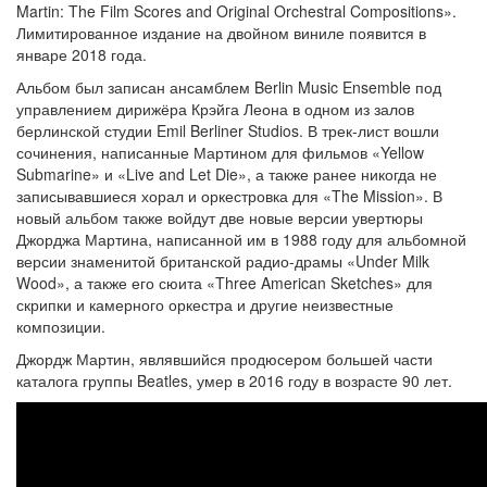
Martin: The Film Scores and Original Orchestral Compositions».
Лимитированное издание на двойном виниле появится в
январе 2018 года.
Альбом был записан ансамблем Berlin Music Ensemble под
управлением дирижёра Крэйга Леона в одном из залов
берлинской студии Emil Berliner Studios. В трек-лист вошли
сочинения, написанные Мартином для фильмов «Yellow
Submarine» и «Live and Let Die», а также ранее никогда не
записывавшиеся хорал и оркестровка для «The Mission». В
новый альбом также войдут две новые версии увертюры
Джорджа Мартина, написанной им в 1988 году для альбомной
версии знаменитой британской радио-драмы «Under Milk
Wood», а также его сюита «Three American Sketches» для
скрипки и камерного оркестра и другие неизвестные
композиции.
Джордж Мартин, являвшийся продюсером большей части
каталога группы Beatles, умер в 2016 году в возрасте 90 лет.