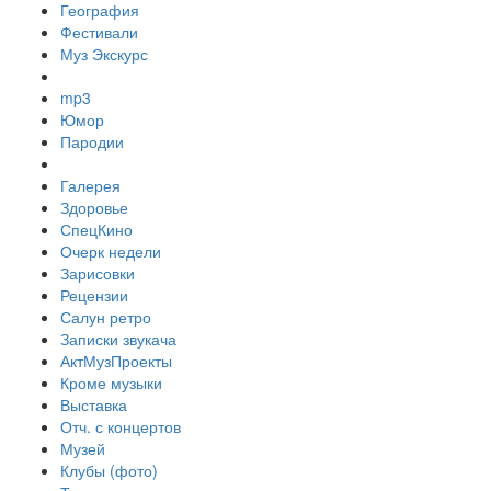
География
Фестивали
Муз Экскурс
mp3
Юмор
Пародии
Галерея
Здоровье
СпецКино
Очерк недели
Зарисовки
Рецензии
Салун ретро
Записки звукача
АктМузПроекты
Кроме музыки
Выставка
Отч. с концертов
Музей
Клубы (фото)