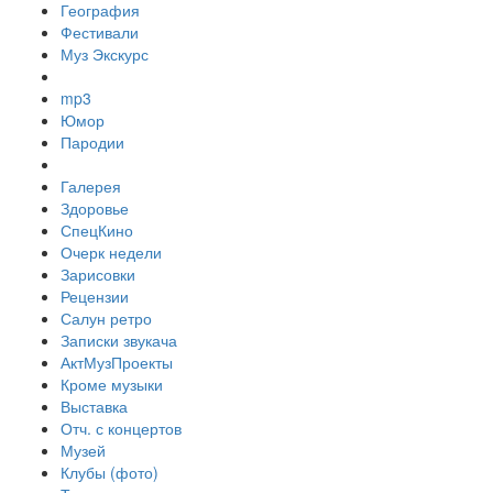
География
Фестивали
Муз Экскурс
mp3
Юмор
Пародии
Галерея
Здоровье
СпецКино
Очерк недели
Зарисовки
Рецензии
Салун ретро
Записки звукача
АктМузПроекты
Кроме музыки
Выставка
Отч. с концертов
Музей
Клубы (фото)