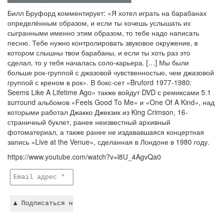
Билл Бруфорд комментирует: «Я хотел играть на барабанах
определённым образом, и если ты хочешь услышать их
сыгранными именно этим образом, то тебе надо написать
песню. Тебе нужно контролировать звуковое окружение, в
котором слышны твои барабаны, и если ты хоть раз это
сделал, то у тебя началась соло-карьера. […] Мы были
больше рок-группой с джазовой чувственностью, чем джазовой
группой с креном в рок». В бокс-сет «Bruford 1977-1980:
Seems Like A Lifetime Ago» также войдут DVD с ремиксами 5.1
surround альбомов «Feels Good To Me» и «One Of A Kind», над
которыми работал Джакко Джекзик из King Crimson, 16-
страничный буклет, ранее неизвестный архивный
фотоматериал, а также ранее не издававшаяся концертная
запись «Live at the Venue», сделанная в Лондоне в 1980 году.
https://www.youtube.com/watch?v=l8U_4AgvQa0