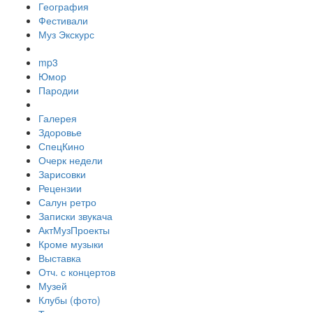
География
Фестивали
Муз Экскурс
mp3
Юмор
Пародии
Галерея
Здоровье
СпецКино
Очерк недели
Зарисовки
Рецензии
Салун ретро
Записки звукача
АктМузПроекты
Кроме музыки
Выставка
Отч. с концертов
Музей
Клубы (фото)