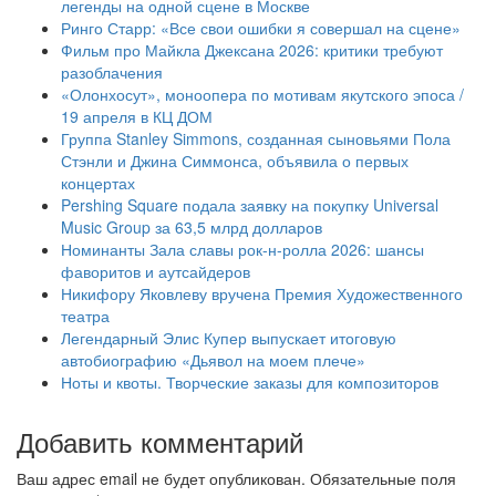
легенды на одной сцене в Москве
Ринго Старр: «Все свои ошибки я совершал на сцене»
Фильм про Майкла Джексана 2026: критики требуют
разоблачения
«Олонхосут», моноопера по мотивам якутского эпоса /
19 апреля в КЦ ДОМ
Группа Stanley Simmons, созданная сыновьями Пола
Стэнли и Джина Симмонса, объявила о первых
концертах
Pershing Square подала заявку на покупку Universal
Music Group за 63,5 млрд долларов
Номинанты Зала славы рок-н-ролла 2026: шансы
фаворитов и аутсайдеров
Никифору Яковлеву вручена Премия Художественного
театра
Легендарный Элис Купер выпускает итоговую
автобиографию «Дьявол на моем плече»
Ноты и квоты. Творческие заказы для композиторов
Добавить комментарий
Ваш адрес email не будет опубликован.
Обязательные поля