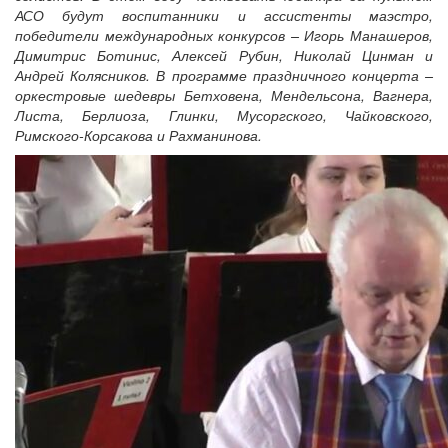
АСО будут воспитанники и ассистенты маэстро,
победители международных конкурсов – Игорь Манашеров,
Димитрис Ботинис, Алексей Рубин, Николай Цинман и
Андрей Колясников. В программе праздничного концерта –
оркестровые шедевры Бетховена, Мендельсона, Вагнера,
Листа, Берлиоза, Глинки, Мусоргского, Чайковского,
Римского-Корсакова и Рахманинова.