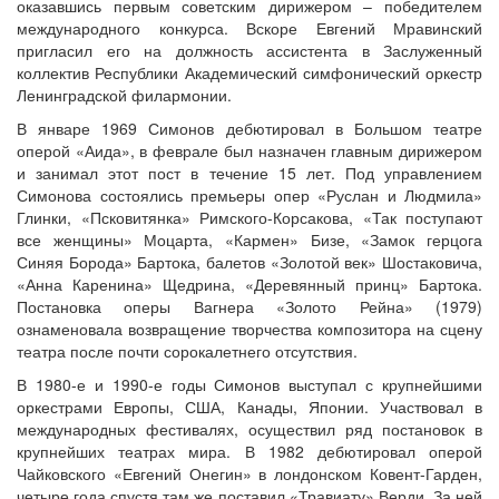
оказавшись первым советским дирижером – победителем
международного конкурса. Вскоре Евгений Мравинский
пригласил его на должность ассистента в Заслуженный
коллектив Республики Академический симфонический оркестр
Ленинградской филармонии.
В январе 1969 Симонов дебютировал в Большом театре
оперой «Аида», в феврале был назначен главным дирижером
и занимал этот пост в течение 15 лет. Под управлением
Симонова состоялись премьеры опер «Руслан и Людмила»
Глинки, «Псковитянка» Римского-Корсакова, «Так поступают
все женщины» Моцарта, «Кармен» Бизе, «Замок герцога
Синяя Борода» Бартока, балетов «Золотой век» Шостаковича,
«Анна Каренина» Щедрина, «Деревянный принц» Бартока.
Постановка оперы Вагнера «Золото Рейна» (1979)
ознаменовала возвращение творчества композитора на сцену
театра после почти сорокалетнего отсутствия.
В 1980-е и 1990-е годы Симонов выступал с крупнейшими
оркестрами Европы, США, Канады, Японии. Участвовал в
международных фестивалях, осуществил ряд постановок в
крупнейших театрах мира. В 1982 дебютировал оперой
Чайковского «Евгений Онегин» в лондонском Ковент-Гарден,
четыре года спустя там же поставил «Травиату» Верди. За ней