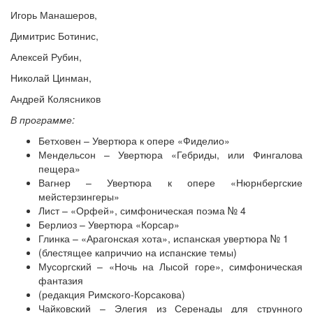
Игорь Манашеров,
Димитрис Ботинис,
Алексей Рубин,
Николай Цинман,
Андрей Колясников
В программе:
Бетховен – Увертюра к опере «Фиделио»
Мендельсон – Увертюра «Гебриды, или Фингалова
пещера»
Вагнер – Увертюра к опере «Нюрнбергские
мейстерзингеры»
Лист – «Орфей», симфоническая поэма № 4
Берлиоз – Увертюра «Корсар»
Глинка – «Арагонская хота», испанская увертюра № 1
(блестящее каприччио на испанские темы)
Мусоргский – «Ночь на Лысой горе», симфоническая
фантазия
(редакция Римского-Корсакова)
Чайковский – Элегия из Серенады для струнного