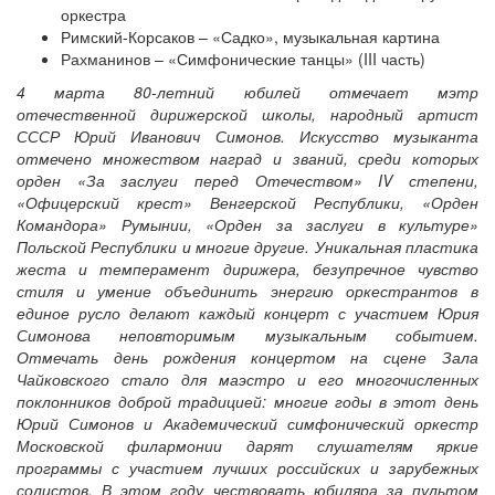
оркестра
Римский-Корсаков – «Садко», музыкальная картина
Рахманинов – «Симфонические танцы» (III часть)
4 марта 80-летний юбилей отмечает мэтр
отечественной дирижерской школы, народный артист
СССР Юрий Иванович Симонов. Искусство музыканта
отмечено множеством наград и званий, среди которых
орден «За заслуги перед Отечеством» IV степени,
«Офицерский крест» Венгерской Республики, «Орден
Командора» Румынии, «Орден за заслуги в культуре»
Польской Республики и многие другие. Уникальная пластика
жеста и темперамент дирижера, безупречное чувство
стиля и умение объединить энергию оркестрантов в
единое русло делают каждый концерт с участием Юрия
Симонова неповторимым музыкальным событием.
Отмечать день рождения концертом на сцене Зала
Чайковского стало для маэстро и его многочисленных
поклонников доброй традицией: многие годы в этот день
Юрий Симонов и Академический симфонический оркестр
Московской филармонии дарят слушателям яркие
программы с участием лучших российских и зарубежных
солистов. В этом году чествовать юбиляра за пультом