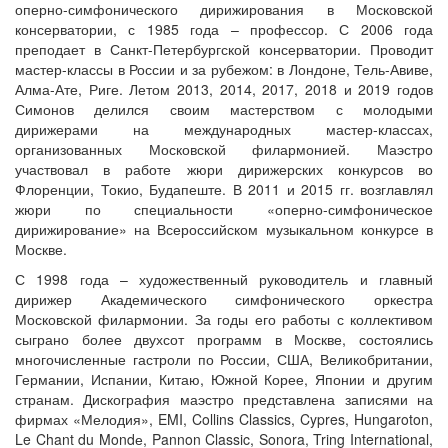
оперно-симфонического дирижирования в Московской
консерватории, с 1985 года – профессор. С 2006 года
преподает в Санкт-Петербургской консерватории. Проводит
мастер-классы в России и за рубежом: в Лондоне, Тель-Авиве,
Алма-Ате, Риге. Летом 2013, 2014, 2017, 2018 и 2019 годов
Симонов делился своим мастерством с молодыми
дирижерами на международных мастер-классах,
организованных Московской филармонией. Маэстро
участвовал в работе жюри дирижерских конкурсов во
Флоренции, Токио, Будапеште. В 2011 и 2015 гг. возглавлял
жюри по специальности «оперно-симфоническое
дирижирование» на Всероссийском музыкальном конкурсе в
Москве.
С 1998 года – художественный руководитель и главный
дирижер Академического симфонического оркестра
Московской филармонии. За годы его работы с коллективом
сыграно более двухсот программ в Москве, состоялись
многочисленные гастроли по России, США, Великобритании,
Германии, Испании, Китаю, Южной Корее, Японии и другим
странам. Дискография маэстро представлена записями на
фирмах «Мелодия», EMI, Collins Classics, Cypres, Hungaroton,
Le Chant du Mondе, Pannon Classic, Sonora, Tring International,