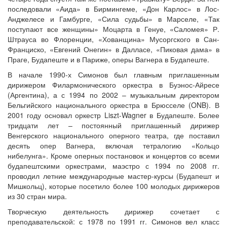
последовали «Аида» в Бирмингеме, «Дон Карлос» в Лос-
Анджелесе и Гамбурге, «Сила судьбы» в Марселе, «Так
поступают все женщины» Моцарта в Генуе, «Саломея» Р.
Штрауса во Флоренции, «Хованщина» Мусоргского в Сан-
Франциско, «Евгений Онегин» в Далласе, «Пиковая дама» в
Праге, Будапеште и в Париже, оперы Вагнера в Будапеште.
В начале 1990-х Симонов был главным приглашенным
дирижером Филармонического оркестра в Буэнос-Айресе
(Аргентина), а с 1994 по 2002 – музыкальным директором
Бельгийского национального оркестра в Брюсселе (ONB). В
2001 году основал оркестр Liszt-Wagner в Будапеште. Более
тридцати лет – постоянный приглашенный дирижер
Венгерского национального оперного театра, где поставил
десять опер Вагнера, включая тетралогию «Кольцо
нибелунга». Кроме оперных постановок и концертов со всеми
будапештскими оркестрами, маэстро с 1994 по 2008 гг.
проводил летние международные мастер-курсы (Будапешт и
Мишкольц), которые посетило более 100 молодых дирижеров
из 30 стран мира.
Творческую деятельность дирижер сочетает с
преподавательской: с 1978 по 1991 гг. Симонов вел класс