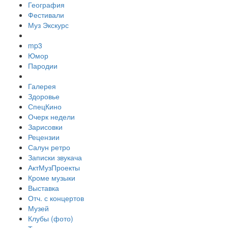
География
Фестивали
Муз Экскурс
mp3
Юмор
Пародии
Галерея
Здоровье
СпецКино
Очерк недели
Зарисовки
Рецензии
Салун ретро
Записки звукача
АктМузПроекты
Кроме музыки
Выставка
Отч. с концертов
Музей
Клубы (фото)