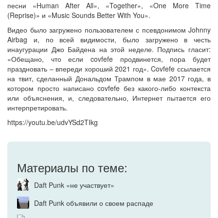
песни «Human After All», «Together», «One More Time
(Reprise)» и «Music Sounds Better With You».
Видео было загружено пользователем с псевдонимом Johnny
Airbag и, по всей видимости, было загружено в честь
инаугурации Джо Байдена на этой неделе. Подпись гласит:
«Обещано, что если covfefe продвинется, пора будет
праздновать – впереди хороший 2021 год». Covfefe ссылается
на твит, сделанный Дональдом Трампом в мае 2017 года, в
котором просто написано covfefe без какого-либо контекста
или объяснения, и, следовательно, Интернет пытается его
интерпретировать.
https://youtu.be/udvYSd2TIkg
Материалы по теме:
Daft Punk «не участвует»
Daft Punk объявили о своем распаде