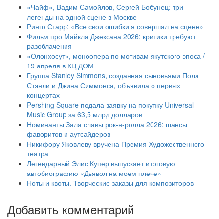
«Чайф», Вадим Самойлов, Сергей Бобунец: три
легенды на одной сцене в Москве
Ринго Старр: «Все свои ошибки я совершал на сцене»
Фильм про Майкла Джексана 2026: критики требуют
разоблачения
«Олонхосут», моноопера по мотивам якутского эпоса /
19 апреля в КЦ ДОМ
Группа Stanley Simmons, созданная сыновьями Пола
Стэнли и Джина Симмонса, объявила о первых
концертах
Pershing Square подала заявку на покупку Universal
Music Group за 63,5 млрд долларов
Номинанты Зала славы рок-н-ролла 2026: шансы
фаворитов и аутсайдеров
Никифору Яковлеву вручена Премия Художественного
театра
Легендарный Элис Купер выпускает итоговую
автобиографию «Дьявол на моем плече»
Ноты и квоты. Творческие заказы для композиторов
Добавить комментарий