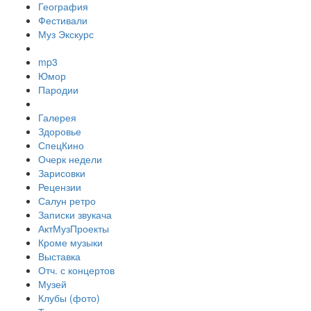
География
Фестивали
Муз Экскурс
mp3
Юмор
Пародии
Галерея
Здоровье
СпецКино
Очерк недели
Зарисовки
Рецензии
Салун ретро
Записки звукача
АктМузПроекты
Кроме музыки
Выставка
Отч. с концертов
Музей
Клубы (фото)