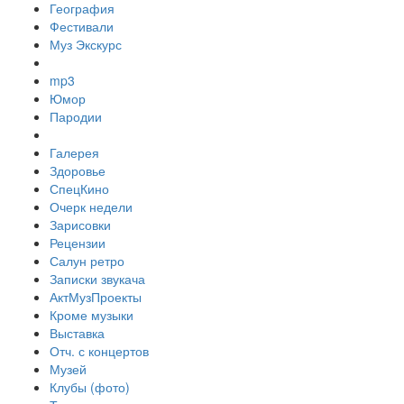
География
Фестивали
Муз Экскурс
mp3
Юмор
Пародии
Галерея
Здоровье
СпецКино
Очерк недели
Зарисовки
Рецензии
Салун ретро
Записки звукача
АктМузПроекты
Кроме музыки
Выставка
Отч. с концертов
Музей
Клубы (фото)