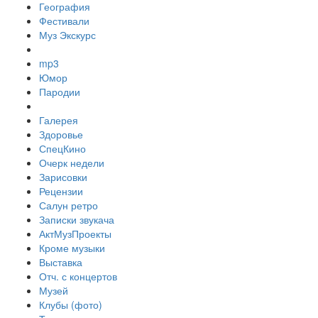
География
Фестивали
Муз Экскурс
mp3
Юмор
Пародии
Галерея
Здоровье
СпецКино
Очерк недели
Зарисовки
Рецензии
Салун ретро
Записки звукача
АктМузПроекты
Кроме музыки
Выставка
Отч. с концертов
Музей
Клубы (фото)