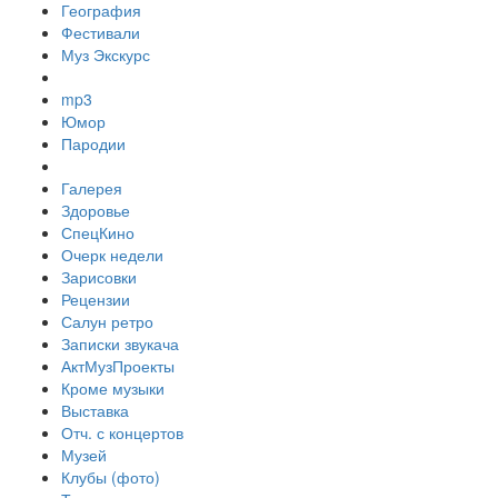
География
Фестивали
Муз Экскурс
mp3
Юмор
Пародии
Галерея
Здоровье
СпецКино
Очерк недели
Зарисовки
Рецензии
Салун ретро
Записки звукача
АктМузПроекты
Кроме музыки
Выставка
Отч. с концертов
Музей
Клубы (фото)