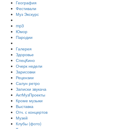
География
Фестивали
Муз Экскурс
mp3
Юмор
Пародии
Галерея
Здоровье
СпецКино
Очерк недели
Зарисовки
Рецензии
Салун ретро
Записки звукача
АктМузПроекты
Кроме музыки
Выставка
Отч. с концертов
Музей
Клубы (фото)