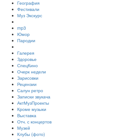
География
Фестивали
Муз Экскурс
mp3
Юмор
Пародии
Галерея
Здоровье
СпецКино
Очерк недели
Зарисовки
Рецензии
Салун ретро
Записки звукача
АктМузПроекты
Кроме музыки
Выставка
Отч. с концертов
Музей
Клубы (фото)