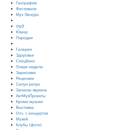
География
Фестивали
Муз Экскурс
mp3
Юмор
Пародии
Галерея
Здоровье
СпецКино
Очерк недели
Зарисовки
Рецензии
Салун ретро
Записки звукача
АктМузПроекты
Кроме музыки
Выставка
Отч. с концертов
Музей
Клубы (фото)