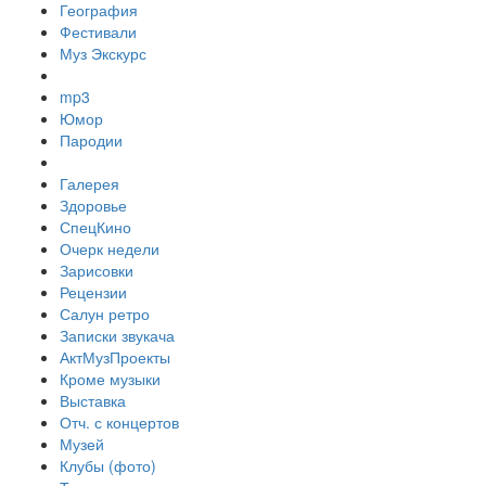
География
Фестивали
Муз Экскурс
mp3
Юмор
Пародии
Галерея
Здоровье
СпецКино
Очерк недели
Зарисовки
Рецензии
Салун ретро
Записки звукача
АктМузПроекты
Кроме музыки
Выставка
Отч. с концертов
Музей
Клубы (фото)