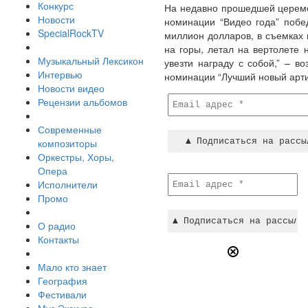
Конкурс
На недавно прошедшей церемон
Новости
номинации “Видео года” побед
SpecialRockTV
миллион долларов, в съемках 
на горы, летал на вертолете 
Музыкальный Лексикон
увезти награду с собой,” – 
Интервью
номинации “Лучший новый артист
Новости видео
Рецензии альбомов
Современные
композиторы
Оркестры, Хоры,
Опера
Исполнители
Промо
О радио
Контакты
Мало кто знает
География
Фестивали