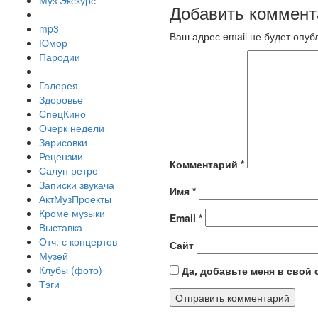
Муз Экскурс
Добавить коммент
mp3
Ваш адрес email не будет опуб
Юмор
Пародии
Галерея
Здоровье
СпецКино
Очерк недели
Зарисовки
Рецензии
Комментарий
*
Салун ретро
Записки звукача
Имя
*
АктМузПроекты
Кроме музыки
Email
*
Выставка
Отч. с концертов
Сайт
Музей
Клубы (фото)
Да, добавьте меня в свой
Тэги