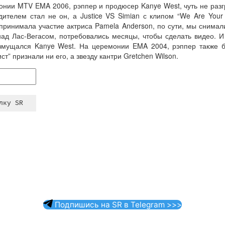
ии MTV EMA 2006, рэппер и продюсер Kanye West, чуть не разгро
ителем стал не он, а Justice VS Simian с клипом “We Are Your
принимала участие актриса Pamela Anderson, по сути, мы снимал
над Лас-Вегасом, потребовались месяцы, чтобы сделать видео. И
возмущался Kanye West. На церемонии EMA 2004, рэппер также 
” признали ни его, а звезду кантри Gretchen Wilson.
Подпишись на SR в Telegram >>>