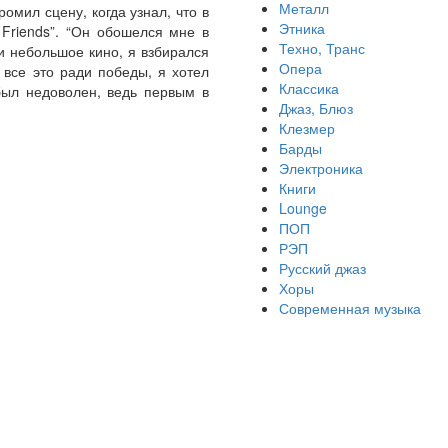
Металл
мил сцену, когда узнал, что в
Этника
 Friends”. “Он обошелся мне в
Техно, Транс
и небольшое кино, я взбирался
Опера
 все это ради победы, я хотел
Классика
был недоволен, ведь первым в
Джаз, Блюз
Клезмер
Барды
Электроника
Книги
Lounge
ПОП
РЭП
Русский джаз
Хоры
Современная музыка