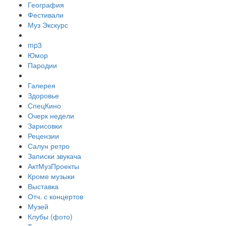
География
Фестивали
Муз Экскурс
mp3
Юмор
Пародии
Галерея
Здоровье
СпецКино
Очерк недели
Зарисовки
Рецензии
Салун ретро
Записки звукача
АктМузПроекты
Кроме музыки
Выставка
Отч. с концертов
Музей
Клубы (фото)