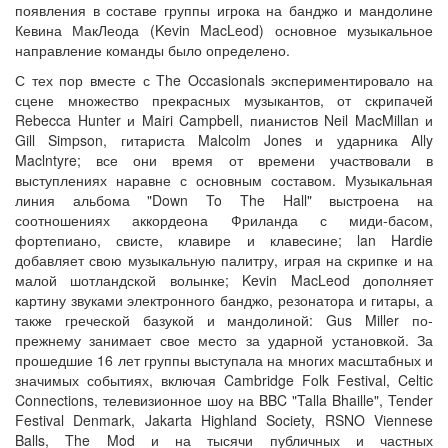
появления в составе группы игрока на банджо и мандолине
Кевина МакЛеода (Kevin MacLeod) основное музыкальное
направление команды было определено.
С тех пор вместе с The Occasionals экспериментировало на
сцене множество прекрасных музыкантов, от скрипачей
Rebecca Hunter и Mairi Campbell, пианистов Neil MacMillan и
Gill Simpson, гитариста Malcolm Jones и ударника Ally
Maclntyre; все они время от времени участвовали в
выступлениях наравне с основным составом. Музыкальная
линия альбома "Down To The Hall" выстроена на
соотношениях аккордеона Фриланда с миди-басом,
фортепиано, свисте, клавире и клавесине; lan Hardie
добавляет свою музыкальную палитру, играя на скрипке и на
малой шотландской волынке; Kevin MacLeod дополняет
картину звуками электронного банджо, резонатора и гитары, а
также греческой базукой и мандолиной: Gus Miller по-
прежнему занимает свое место за ударной установкой. За
прошедшие 16 лет группы выступала на многих масштабных и
значимых событиях, включая Cambridge Folk Festival, Celtic
Connections, телевизионное шоу на BBC "Talla Bhaille", Tender
Festival Denmark, Jakarta Highland Society, RSNO Viennese
Balls, The Mod и на тысячи публичных и частных