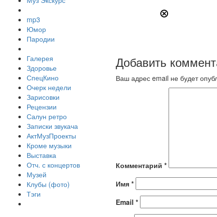
Муз Экскурс
mp3
Юмор
Пародии
Галерея
Добавить коммент
Здоровье
СпецКино
Ваш адрес email не будет опуб
Очерк недели
Зарисовки
Рецензии
Салун ретро
Записки звукача
АктМузПроекты
Кроме музыки
Выставка
Отч. с концертов
Комментарий
*
Музей
Имя
*
Клубы (фото)
Тэги
Email
*