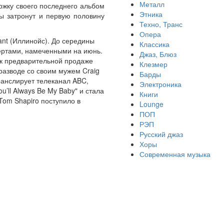
Металл
ержку своего последнего альбом
Этника
цы затронут и первую половину
Техно, Транс
Опера
sant (Иллинойс). До середины
Классика
цертами, намеченными на июнь.
Джаз, Блюз
 к предварительной продаже
Клезмер
разводе со своим мужем Craig
Барды
транслирует телеканал ABC,
Электроника
’ll Always Be My Baby" и стала
Книги
Tom Shapiro поступило в
Lounge
ПОП
РЭП
Русский джаз
Хоры
Современная музыка