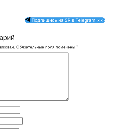
Подпишись на SR в Telegram >>>
арий
ликован.
Обязательные поля помечены
*