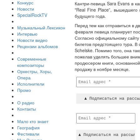
Конкурс
Кантри-певица Sara Evans в ка
Новости
"Real Fine Place”, вышедшего
SpecialRockTV
будущего года.
Перед тем как отправиться в д
Музыкальный Лексикон
февраля певица планирует пос
Интервью
Согласно официальному сайту 
Новости видео
билетов предстоящего тура. В
Рецензии альбомов
Schelske. Помимо того, она так
пожелав уделять большее внима
Современные
продюсером книги, основанной 
композиторы
продажу в ноябре месяце.
Оркестры, Хоры,
Опера
Исполнители
Промо
О радио
Контакты
Мало кто знает
География
Фестивали