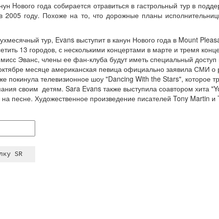
нун Hового года собирается отравиться в гастрольный тур в подд
 в 2005 году. Похоже на то, что дорожные планы исполнительни
вухмесячный тур, Evans выступит в канун Нового года в Mount Plea
етить 13 городов, с несколькими концертами в марте и тремя кон
мисс Эванс, члены ее фан-клуба будут иметь специальный доступ
 октябре месяце американская певица официально заявила СМИ о 
же покинула телевизионное шоу "Dancing With the Stars", которое 
ния своим детям. Sara Evans также выступила соавтором хита "You
на песне. Художественное произведение писателей Tony Martin и 