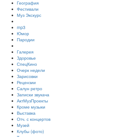
География
Фестивали
Муз Экскурс
mp3
Юмор
Пародии
Галерея
Здоровье
СпецКино
Очерк недели
Зарисовки
Рецензии
Салун ретро
Записки звукача
АктМузПроекты
Кроме музыки
Выставка
Отч. с концертов
Музей
Клубы (фото)