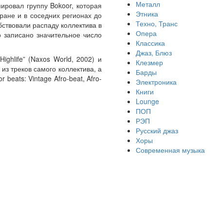
Металл
ировал группу Bokoor, которая
Этника
ране и в соседних регионах до
Техно, Транс
бствовали распаду коллектива в
Опера
ло записано значительное число
Классика
Джаз, Блюз
ghlife” (Naxos World, 2002) и
Клезмер
 из треков самого коллектива, а
Барды
beats: Vintage Afro-beat, Afro-
Электроника
Книги
Lounge
ПОП
РЭП
Русский джаз
Хоры
Современная музыка