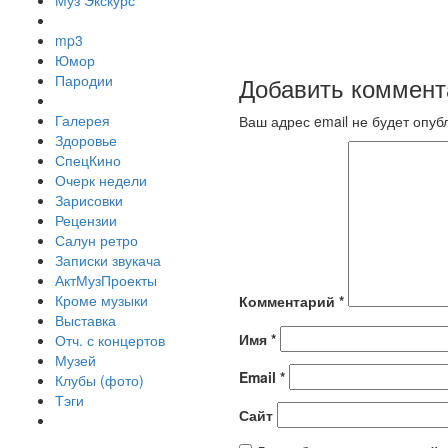
Муз Экскурс
mp3
Юмор
Пародии
Добавить коммент
Галерея
Ваш адрес email не будет опуб
Здоровье
СпецКино
Очерк недели
Зарисовки
Рецензии
Салун ретро
Записки звукача
АктМузПроекты
Кроме музыки
Комментарий
*
Выставка
Имя
*
Отч. с концертов
Музей
Email
*
Клубы (фото)
Тэги
Сайт