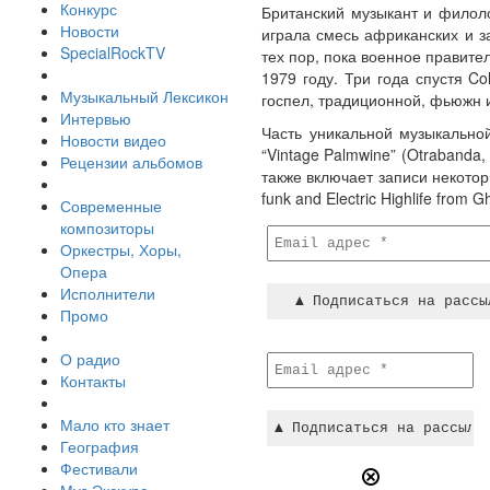
Конкурс
Британский музыкант и филоло
Новости
играла смесь африканских и з
SpecialRockTV
тех пор, пока военное правите
1979 году. Три года спустя Co
Музыкальный Лексикон
госпел, традиционной, фьюжн и
Интервью
Часть уникальной музыкальной
Новости видео
“Vintage Palmwine” (Otrabanda,
Рецензии альбомов
также включает записи некоторы
funk and Electric Highlife fro
Современные
композиторы
Оркестры, Хоры,
Опера
Исполнители
Промо
О радио
Контакты
Мало кто знает
География
Фестивали