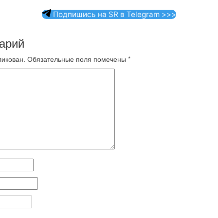
Подпишись на SR в Telegram >>>
арий
ликован.
Обязательные поля помечены
*