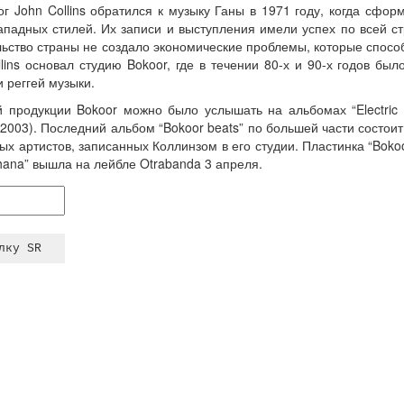
г John Collins обратился к музыку Ганы в 1971 году, когда сформ
ападных стилей. Их записи и выступления имели успех по всей ст
льство страны не создало экономические проблемы, которые спосо
llins основал студию Bokoor, где в течении 80-х и 90-х годов бы
 реггей музыки.
 продукции Bokoor можно было услышать на альбомах “Electric Hi
 2003). Последний альбом “Bokoor beats” по большей части состоит
х артистов, записанных Коллинзом в его студии. Пластинка “Bokoor 
m Ghana” вышла на лейбле Otrabanda 3 апреля.