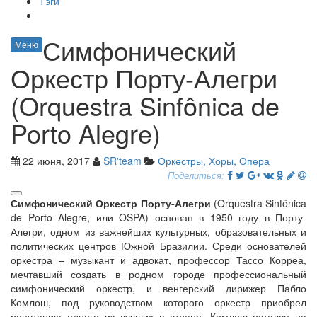
Тэги
Симфонический
Меню
Оркестр Порту-Алегри
(Orquestra Sinfônica de
Porto Alegre)
22 июня, 2017
SR'team
Оркестры, Хоры, Опера
Поделиться:
Симфонический Оркестр Порту-Алегри
(Orquestra Sinfônica
de Porto Alegre, или OSPA) основан в 1950 году в Порту-
Алегри, одном из важнейших культурных, образовательных и
политических центров Южной Бразилии. Среди основателей
оркестра – музыкант и адвокат, профессор Тассо Корреа,
мечтавший создать в родном городе профессиональный
симфонический оркестр, и венгерский дирижер Пабло
Комлош, под руководством которого оркестр приобрел
репутацию одного из лучших в стране. Комлош остался на