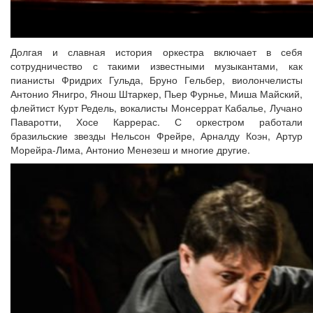
Долгая и славная история оркестра включает в себя
сотрудничество с такими известными музыкантами, как
пианисты Фридрих Гульда, Бруно Гельбер, виолончелисты
Антонио Янигро, Янош Штаркер, Пьер Фурнье, Миша Майский,
флейтист Курт Редель, вокалисты Монсеррат Кабалье, Лучано
Паваротти, Хосе Каррерас. С оркестром работали
бразильские звезды Нельсон Фрейре, Арналду Коэн, Артур
Морейра-Лима, Антонио Менезеш и многие другие.