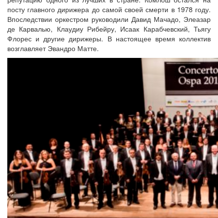
посту главного дирижера до самой своей смерти в 1978 году.
Впоследствии оркестром руководили Давид Мачадо, Элеазар
де Карвалью, Клаудиу Рибейру, Исаак Карабчевский, Тьягу
Флорес и другие дирижеры. В настоящее время коллектив
возглавляет Эвандро Матте.