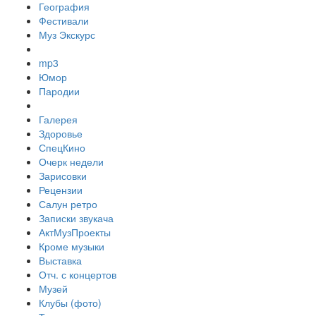
География
Фестивали
Муз Экскурс
mp3
Юмор
Пародии
Галерея
Здоровье
СпецКино
Очерк недели
Зарисовки
Рецензии
Салун ретро
Записки звукача
АктМузПроекты
Кроме музыки
Выставка
Отч. с концертов
Музей
Клубы (фото)