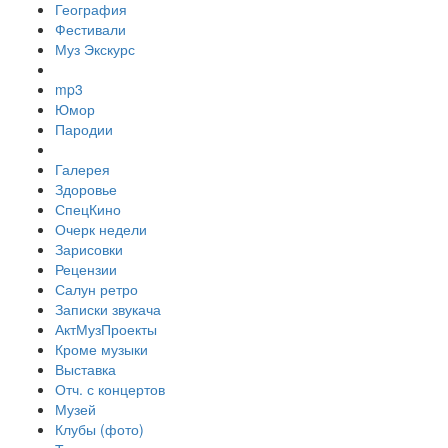
География
Фестивали
Муз Экскурс
mp3
Юмор
Пародии
Галерея
Здоровье
СпецКино
Очерк недели
Зарисовки
Рецензии
Салун ретро
Записки звукача
АктМузПроекты
Кроме музыки
Выставка
Отч. с концертов
Музей
Клубы (фото)