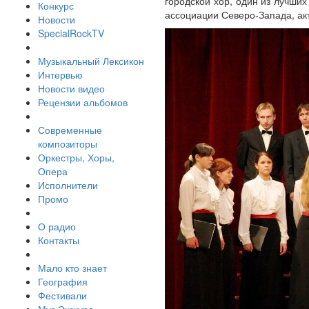
городской хор, один из лучши
Конкурс
ассоциации Северо-Запада, ак
Новости
SpecialRockTV
Музыкальный Лексикон
Интервью
Новости видео
Рецензии альбомов
Современные
композиторы
Оркестры, Хоры,
Опера
Исполнители
Промо
О радио
Контакты
Мало кто знает
География
Фестивали