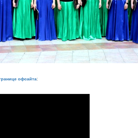
транице офсайта
: