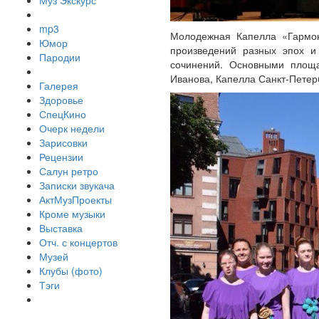
Муз Экскурс
mp3
Молодежная Капелла «Гармон
Юмор
произведений разных эпох и
Пародии
сочинений. Основными площа
Иванова, Капелла Санкт-Петерб
Галерея
Здоровье
СпецКино
Очерк недели
Зарисовки
Рецензии
Салун ретро
Записки звукача
АктМузПроекты
Кроме музыки
Выставка
Отч. с концертов
Музей
Клубы (фото)
Тэги