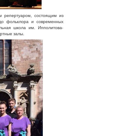
м репертуаром, состоящим из
 до фольклора и современных
льная школа им. Ипполитова-
ертные залы.