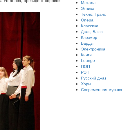
а Роганова, президент хоровой
Металл
Этника
Техно, Транс
Опера
Классика
Джаз, Блюз
Клезмер
Барды
Электроника
Книги
Lounge
ПОП
РЭП
Русский джаз
Хоры
Современная музыка