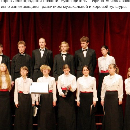
х хоров Ленинградской области. Руководитель – Ирина Вячеславовн
тивно занимающаяся развитием музыкальной и хоровой культуры.