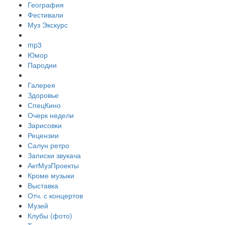
География
Фестивали
Муз Экскурс
mp3
Юмор
Пародии
Галерея
Здоровье
СпецКино
Очерк недели
Зарисовки
Рецензии
Салун ретро
Записки звукача
АктМузПроекты
Кроме музыки
Выставка
Отч. с концертов
Музей
Клубы (фото)