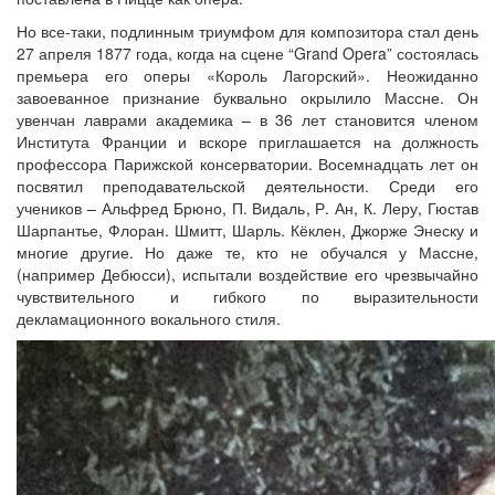
Но все-таки, подлинным триумфом для композитора стал день
27 апреля 1877 года, когда на сцене “Grand Opera” состоялась
премьера его оперы «Король Лагорский». Неожиданно
завоеванное признание буквально окрылило Массне. Он
увенчан лаврами академика – в 36 лет становится членом
Института Франции и вскоре приглашается на должность
профессора Парижской консерватории. Восемнадцать лет он
посвятил преподавательской деятельности. Среди его
учеников – Альфред Брюно, П. Видаль, Р. Ан, К. Леру, Гюстав
Шарпантье, Флоран. Шмитт, Шарль. Кёклен, Джорже Энеску и
многие другие. Но даже те, кто не обучался у Массне,
(например Дебюсси), испытали воздействие его чрезвычайно
чувствительного и гибкого по выразительности
декламационного вокального стиля.