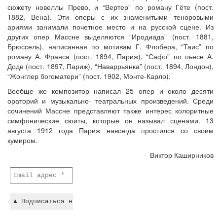
сюжету новеллы Прево, и “Вертер” по роману Гёте (пост.
1882, Вена). Эти оперы с их знаменитыми теноровыми
ариями занимали почетное место и на русской сцене. Из
других опер Массне выделяются “Иродиада” (пост. 1881,
Брюссель), написанная по мотивам Г. Флобера, “Таис” по
роману А. Франса (пост. 1894, Париж), “Сафо” по пьесе А.
Доде (пост. 1897, Париж), “Наваррьянка” (пост. 1894, Лондон),
“Жонглер богоматери” (пост. 1902, Монте-Карло).
Вообще же композитор написал 25 опер и около десяти
ораторий и музыкально- театральных произведений. Среди
сочинений Массне представляют также интерес колоритные
симфонические сюиты, которые он называл сценами. 13
августа 1912 года Париж навсегда простился со своим
кумиром.
Виктор Каширников