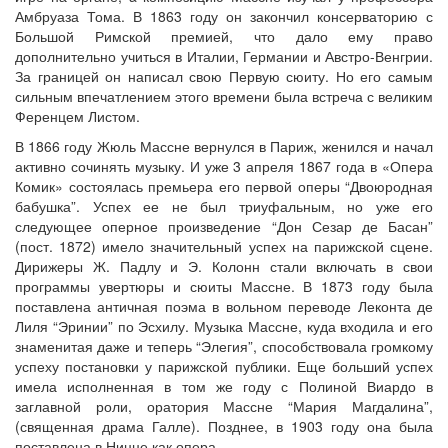
Амбруаза Тома. В 1863 году он закончил консерваторию с
Большой Римской премией, что дало ему право
дополнительно учиться в Италии, Германии и Австро-Венгрии.
За границей он написал свою Первую сюиту. Но его самым
сильным впечатлением этого времени была встреча с великим
Ференцем Листом.
В 1866 году Жюль Массне вернулся в Париж, женился и начал
активно сочинять музыку. И уже 3 апреля 1867 года в «Опера
Комик» состоялась премьера его первой оперы “Двоюродная
бабушка”. Успех ее не был триуфальным, но уже его
следующее оперное произведение “Дон Сезар де Басан”
(пост. 1872) имело значительный успех на парижской сцене.
Дирижеры Ж. Падлу и Э. Колонн стали включать в свои
программы увертюры и сюиты Массне. В 1873 году была
поставлена античная поэма в вольном переводе Леконта де
Лиля “Эринии” по Эсхилу. Музыка Массне, куда входила и его
знаменитая даже и теперь “Элегия”, способствовала громкому
успеху постановки у парижской публики. Еще больший успех
имела исполненная в том же году с Полиной Виардо в
заглавной роли, оратория Массне “Мария Магдалина”,
(священная драма Галле). Позднее, в 1903 году она была
поставлена в Ницце как опера.