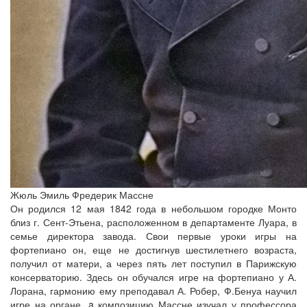
Жюль Эмиль Фредерик Массне
Он родился 12 мая 1842 года в небольшом городке Монто
близ г. Сент-Этьена, расположенном в департаменте Луара, в
семье директора завода. Свои первые уроки игры на
фортепиано он, еще не достигнув шестилетнего возраста,
получил от матери, а через пять лет поступил в Парижскую
консерваторию. Здесь он обучался игре на фортепиано у А.
Лорана, гармонию ему преподавал А. Робер, Ф.Бенуа научил
игре на органе, a композицию Массне изучал у профессора