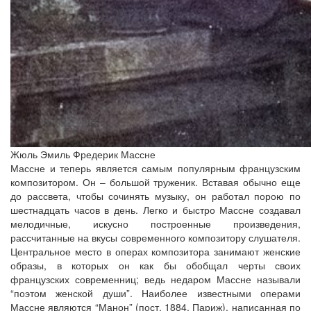
Жюль Эмиль Фредерик Массне
Массне и теперь является самым популярным французским
композитором. Он – большой труженик. Вставая обычно еще
до рассвета, чтобы сочинять музыку, он работал порою по
шестнадцать часов в день. Легко и быстро Массне создавал
мелодичные, искусно построенные произведения,
рассчитанные на вкусы современного композитору слушателя.
Центральное место в операх композитора занимают женские
образы, в которых он как бы обобщал черты своих
французских современниц; ведь недаром Массне называли
“поэтом женской души”. Наиболее известными операми
Массне являются “Манон” (пост. 1884, Париж), написанная по