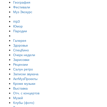
География
Фестивали
Муз Экскурс
mp3
Юмор
Пародии
Галерея
Здоровье
СпецКино
Очерк недели
Зарисовки
Рецензии
Салун ретро
Записки звукача
АктМузПроекты
Кроме музыки
Выставка
Отч. с концертов
Музей
Клубы (фото)