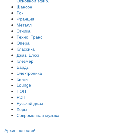
Основной эфир.
Шансон
Рок
Франция
Металл
Этника
Техно, Транс
Опера
Классика
Джаз, Блюз
Клезмер
Барды
Электроника
Книги
Lounge
ПОП
РЭП
Русский джаз
Хоры
Современная музыка
Архив новостей