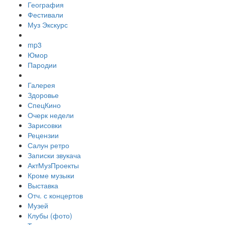
География
Фестивали
Муз Экскурс
mp3
Юмор
Пародии
Галерея
Здоровье
СпецКино
Очерк недели
Зарисовки
Рецензии
Салун ретро
Записки звукача
АктМузПроекты
Кроме музыки
Выставка
Отч. с концертов
Музей
Клубы (фото)