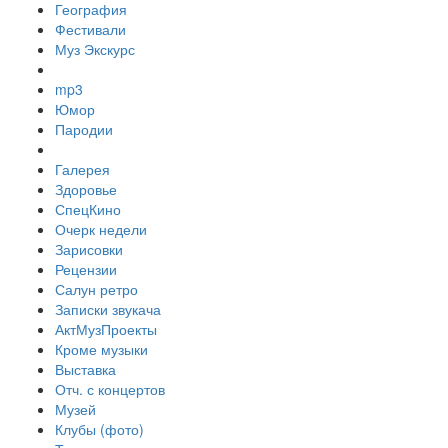
География
Фестивали
Муз Экскурс
mp3
Юмор
Пародии
Галерея
Здоровье
СпецКино
Очерк недели
Зарисовки
Рецензии
Салун ретро
Записки звукача
АктМузПроекты
Кроме музыки
Выставка
Отч. с концертов
Музей
Клубы (фото)