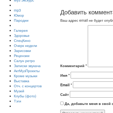
Муз Экскурс
Добавить коммент
mp3
Юмор
Пародии
Ваш адрес email не будет опуб
Галерея
Здоровье
СпецКино
Очерк недели
Зарисовки
Рецензии
Салун ретро
Записки звукача
Комментарий
*
АктМузПроекты
Имя
*
Кроме музыки
Выставка
Email
*
Отч. с концертов
Музей
Сайт
Клубы (фото)
Тэги
Да, добавьте меня в свой