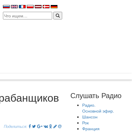
Search
for:
арабанщиков
Слушать Радио
Радио.
Основной эфир.
Шансон
Рок
Поделиться:
Франция