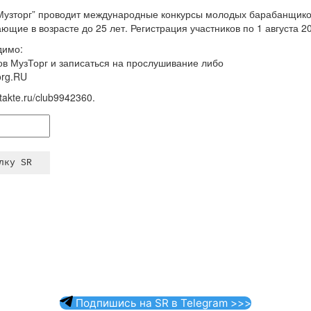
Музторг” проводит международные конкурсы молодых барабанщиков 
ющие в возрасте до 25 лет. Регистрация участников по 1 августа 20
димо:
ов МузТорг и записаться на прослушивание либо
org.RU
takte.ru/club9942360.
Подпишись на SR в Telegram >>>