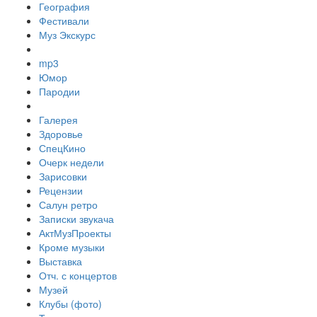
География
Фестивали
Муз Экскурс
mp3
Юмор
Пародии
Галерея
Здоровье
СпецКино
Очерк недели
Зарисовки
Рецензии
Салун ретро
Записки звукача
АктМузПроекты
Кроме музыки
Выставка
Отч. с концертов
Музей
Клубы (фото)