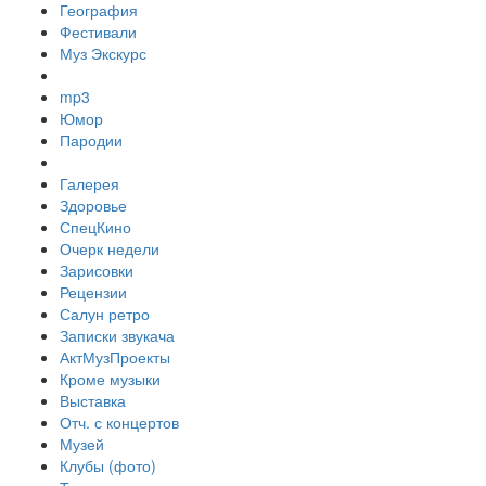
География
Фестивали
Муз Экскурс
mp3
Юмор
Пародии
Галерея
Здоровье
СпецКино
Очерк недели
Зарисовки
Рецензии
Салун ретро
Записки звукача
АктМузПроекты
Кроме музыки
Выставка
Отч. с концертов
Музей
Клубы (фото)