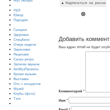
Муз Экскурс
mp3
Юмор
Пародии
Галерея
Здоровье
Добавить коммент
СпецКино
Очерк недели
Ваш адрес email не будет опуб
Зарисовки
Рецензии
Салун ретро
Записки звукача
АктМузПроекты
Кроме музыки
Выставка
Отч. с концертов
Музей
Комментарий
*
Клубы (фото)
Тэги
Имя
*
Email
*