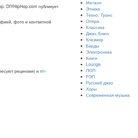
Металл
p. DIYHipHop.com публикует
Этника
Техно, Транс
Опера
афией, фото и контактной
Классика
Джаз, Блюз
Клезмер
Барды
Электроника
Книги
Lounge
ПОП
ресуют рецензии) и
en-
РЭП
Русский джаз
Хоры
Современная музыка