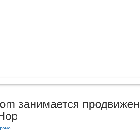
com занимается продвиже
-Hop
ромо