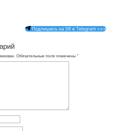
Подпишись на SR в Telegram >>>
арий
ликован.
Обязательные поля помечены
*