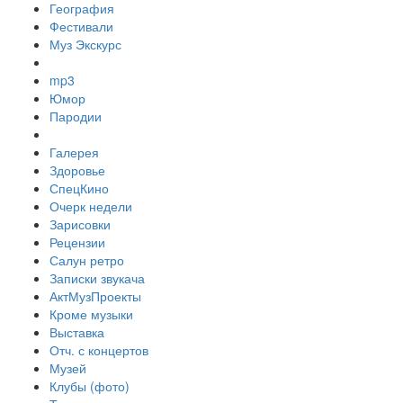
География
Фестивали
Муз Экскурс
mp3
Юмор
Пародии
Галерея
Здоровье
СпецКино
Очерк недели
Зарисовки
Рецензии
Салун ретро
Записки звукача
АктМузПроекты
Кроме музыки
Выставка
Отч. с концертов
Музей
Клубы (фото)