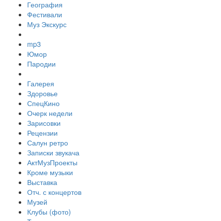
География
Фестивали
Муз Экскурс
mp3
Юмор
Пародии
Галерея
Здоровье
СпецКино
Очерк недели
Зарисовки
Рецензии
Салун ретро
Записки звукача
АктМузПроекты
Кроме музыки
Выставка
Отч. с концертов
Музей
Клубы (фото)