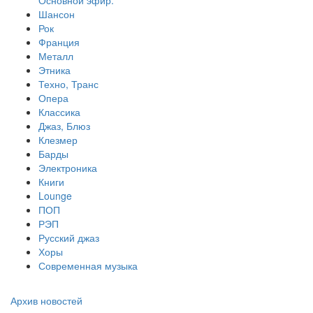
Основной эфир.
Шансон
Рок
Франция
Металл
Этника
Техно, Транс
Опера
Классика
Джаз, Блюз
Клезмер
Барды
Электроника
Книги
Lounge
ПОП
РЭП
Русский джаз
Хоры
Современная музыка
Архив новостей