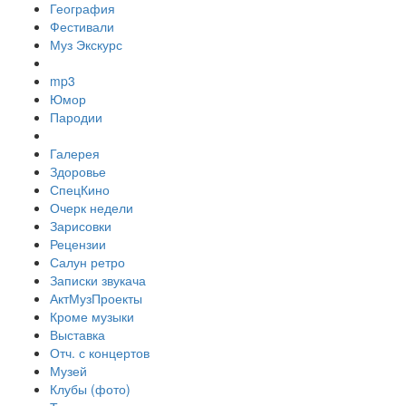
География
Фестивали
Муз Экскурс
mp3
Юмор
Пародии
Галерея
Здоровье
СпецКино
Очерк недели
Зарисовки
Рецензии
Салун ретро
Записки звукача
АктМузПроекты
Кроме музыки
Выставка
Отч. с концертов
Музей
Клубы (фото)