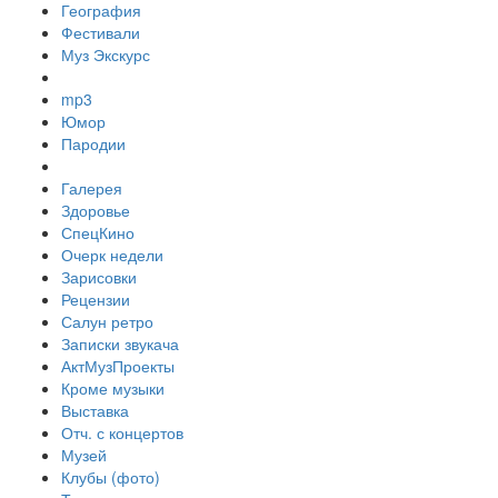
География
Фестивали
Муз Экскурс
mp3
Юмор
Пародии
Галерея
Здоровье
СпецКино
Очерк недели
Зарисовки
Рецензии
Салун ретро
Записки звукача
АктМузПроекты
Кроме музыки
Выставка
Отч. с концертов
Музей
Клубы (фото)