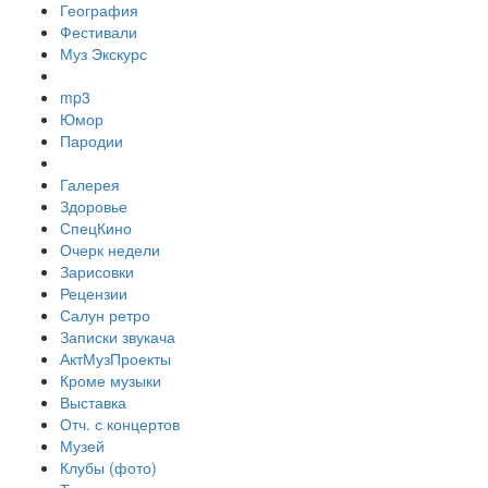
География
Фестивали
Муз Экскурс
mp3
Юмор
Пародии
Галерея
Здоровье
СпецКино
Очерк недели
Зарисовки
Рецензии
Салун ретро
Записки звукача
АктМузПроекты
Кроме музыки
Выставка
Отч. с концертов
Музей
Клубы (фото)