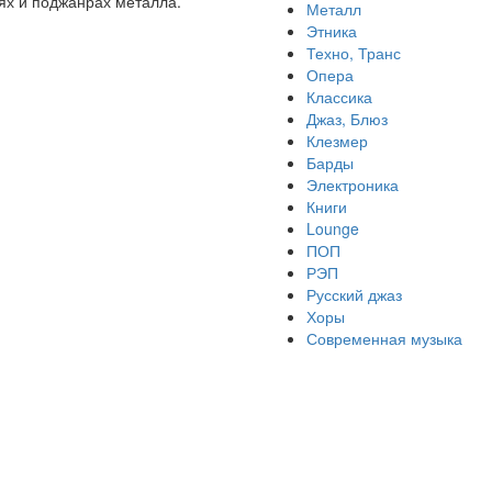
ях и поджанрах металла.
Металл
Этника
Техно, Транс
Опера
Классика
Джаз, Блюз
Клезмер
Барды
Электроника
Книги
Lounge
ПОП
РЭП
Русский джаз
Хоры
Современная музыка