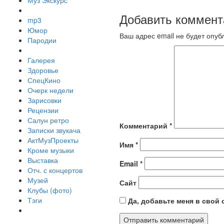
Муз Экскурс
Добавить коммент
mp3
Юмор
Ваш адрес email не будет опуб
Пародии
Галерея
Здоровье
СпецКино
Очерк недели
Зарисовки
Рецензии
Салун ретро
Комментарий
*
Записки звукача
АктМузПроекты
Имя
*
Кроме музыки
Выставка
Email
*
Отч. с концертов
Музей
Сайт
Клубы (фото)
Тэги
Да, добавьте меня в свой