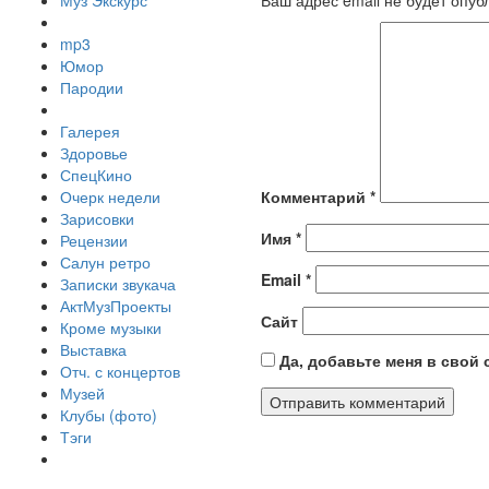
Муз Экскурс
Ваш адрес email не будет опуб
mp3
Юмор
Пародии
Галерея
Здоровье
СпецКино
Очерк недели
Комментарий
*
Зарисовки
Имя
*
Рецензии
Салун ретро
Email
*
Записки звукача
АктМузПроекты
Сайт
Кроме музыки
Выставка
Да, добавьте меня в свой
Отч. с концертов
Музей
Клубы (фото)
Тэги