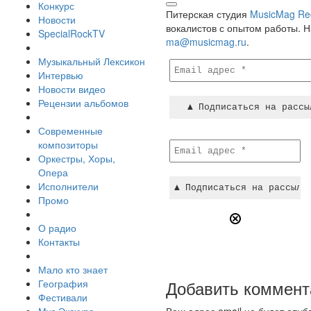
Конкурс
Питерская студия
MusicMag Re
Новости
вокалистов с опытом работы. 
SpecialRockTV
ma@musicmag.ru
.
Музыкальный Лексикон
Интервью
Новости видео
Рецензии альбомов
Современные
композиторы
Оркестры, Хоры,
Опера
Исполнители
Промо
О радио
Контакты
Мало кто знает
Добавить коммент
География
Фестивали