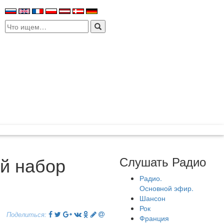
Search
for:
й набор
Слушать Радио
Радио.
Основной эфир.
Шансон
Рок
Поделиться:
Франция