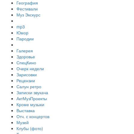
География
Фестивали
Муз Экскурс
mp3
Юмор
Пародии
Галерея
Здоровье
СпецКино
Очерк недели
Зарисовки
Рецензии
Салун ретро
Записки звукача
АктМузПроекты
Кроме музыки
Выставка
Отч. с концертов
Музей
Клубы (фото)