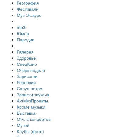
География
Фестивали
Муз Экскурс
mp3
Юмор
Пародии
Галерея
Здоровье
СпецКино
Очерк недели
Зарисовки
Рецензии
Салун ретро
Записки звукача
АктМузПроекты
Кроме музыки
Выставка
Отч. с концертов
Музей
Клубы (фото)