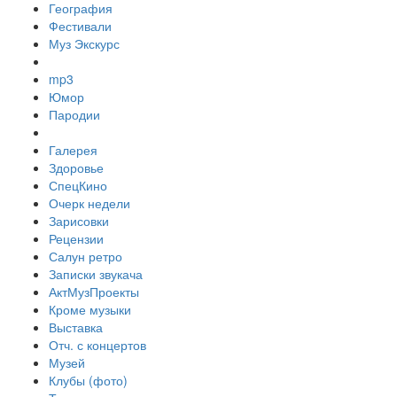
География
Фестивали
Муз Экскурс
mp3
Юмор
Пародии
Галерея
Здоровье
СпецКино
Очерк недели
Зарисовки
Рецензии
Салун ретро
Записки звукача
АктМузПроекты
Кроме музыки
Выставка
Отч. с концертов
Музей
Клубы (фото)